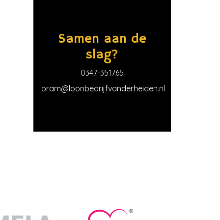
Samen aan de
slag?
0347-351765
bram@loonbedrijfvanderheiden.nl