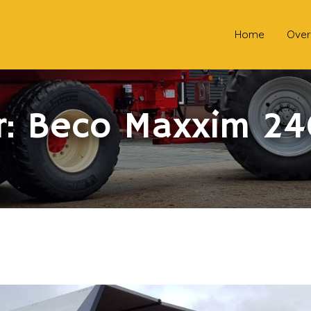
Home
Over
r: Beco Maxxim 24
240!