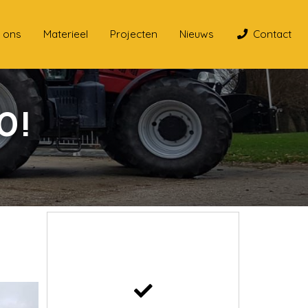
 ons
Materieel
Projecten
Nieuws
Contact
0!